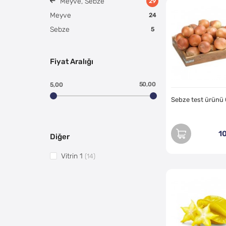
Meyve, Sebze
29
Meyve
24
Sebze
5
Fiyat Aralığı
50,00
5,00
Sebze test ürünü
1
Diğer
Vitrin 1
(14)