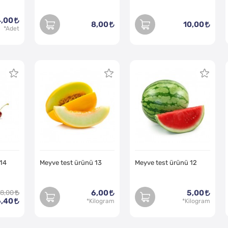
,00
8,00
10,00
 14
Meyve test ürünü 13
Meyve test ürünü 12
6,00
5,00
8,00
6,40