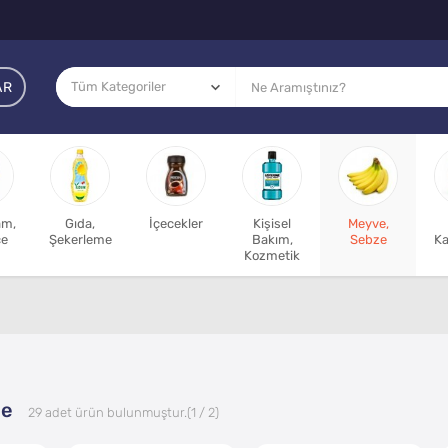
AR
am,
Gıda,
İçecekler
Kişisel
Meyve,
ce
Şekerleme
Bakım,
Sebze
Ka
Kozmetik
ze
29
adet ürün bulunmuştur.
(1 / 2)