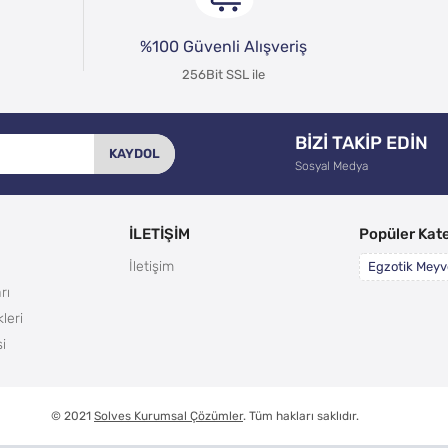
%100 Güvenli Alışveriş
256Bit SSL ile
BİZİ TAKİP EDİN
KAYDOL
Sosyal Medya
İLETİŞİM
Popüler Kate
İletişim
Egzotik Meyv
rı
leri
i
© 2021
Solves Kurumsal Çözümler
. Tüm hakları saklıdır.