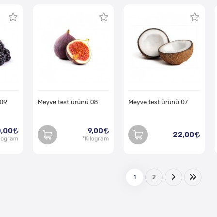
 09
Meyve test ürünü 08
Meyve test ürünü 07
,00
9,00
22,00
1
2