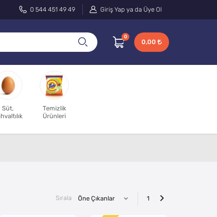
0 544 451 49 49
Giriş Yap ya da Üye Ol
0
0,00
Süt,
Temizlik
hvaltılık
Ürünleri
Sırala
1