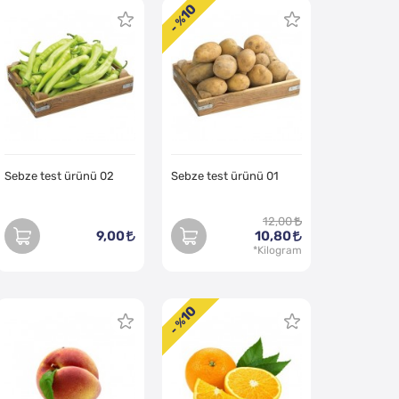
10
- %
Sebze test ürünü 02
Sebze test ürünü 01
12,00
9,00
10,80
10
- %