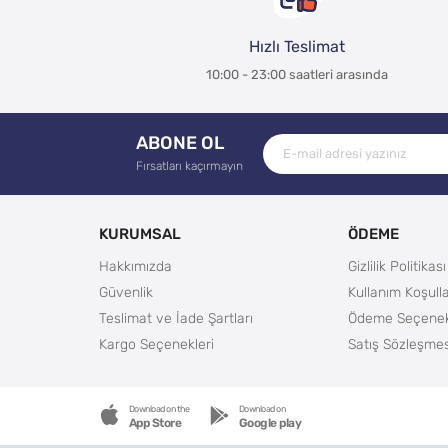
Hızlı Teslimat
10:00 - 23:00 saatleri arasında
ABONE OL
Fırsatları kaçırmayın
KURUMSAL
ÖDEME
Hakkımızda
Gizlilik Politikası
Güvenlik
Kullanım Koşulla
Teslimat ve İade Şartları
Ödeme Seçenek
Kargo Seçenekleri
Satış Sözleşmes
Download on the
Download on
App Store
Google play