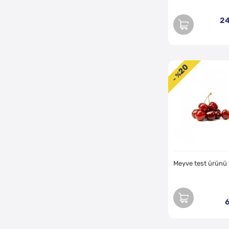
24
20
- %
Meyve test ürünü