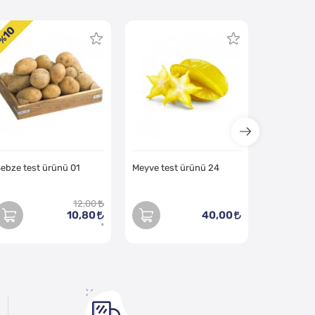
10
 %
ebze test ürünü 01
Meyve test ürünü 24
12,00
10,80
40,00