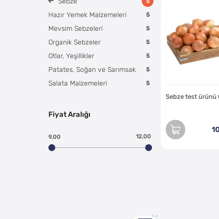
Sebze
5
Hazır Yemek Malzemeleri
5
Mevsim Sebzeleri
5
Organik Sebzeler
5
Otlar, Yeşillikler
5
Patates, Soğan ve Sarımsak
5
Salata Malzemeleri
5
Sebze test ürünü
Fiyat Aralığı
1
12,00
9,00