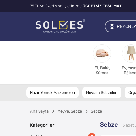
75 TL ve üzeri siparişlerinizde
ÜCRETSİZ TESLİMAT
REYONL
Et, Balık,
Ev, Yaş
Kümes
Eğlen
Hazır Yemek Malzemeleri
Mevsim Sebzeleri
Org
Ana Sayfa
Meyve, Sebze
Sebze
Sebze
Kategoriler
5
adet 