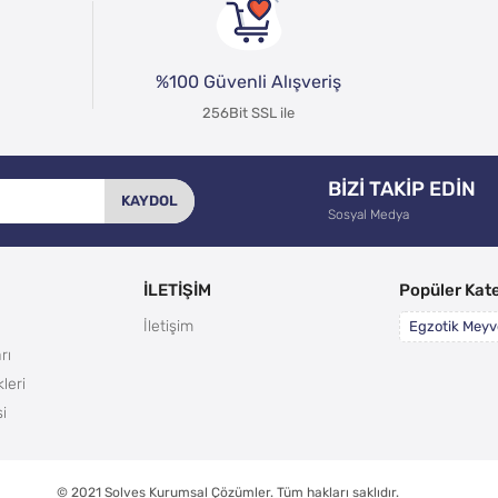
%100 Güvenli Alışveriş
256Bit SSL ile
BİZİ TAKİP EDİN
KAYDOL
Sosyal Medya
İLETİŞİM
Popüler Kate
İletişim
Egzotik Meyv
rı
leri
i
© 2021
Solves Kurumsal Çözümler
. Tüm hakları saklıdır.