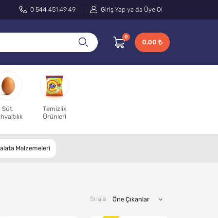
0 544 451 49 49
Giriş Yap ya da Üye Ol
0
0,00
Süt,
Temizlik
hvaltılık
Ürünleri
alata Malzemeleri
Sırala