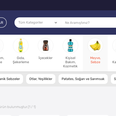
AR
am,
Gıda,
İçecekler
Kişisel
Meyve,
ce
Şekerleme
Bakım,
Sebze
Ka
Kozmetik
anik Sebzeler
Otlar, Yeşillikler
Patates, Soğan ve Sarımsak
S
ürün bulunmuştur.
(1 / 1)