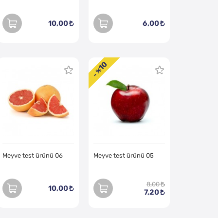
10,00
6,00
10
- %
Meyve test ürünü 06
Meyve test ürünü 05
8,00
10,00
7,20