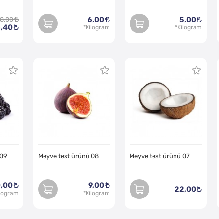
6,00
5,00
8,00
6,40
 09
Meyve test ürünü 08
Meyve test ürünü 07
,00
9,00
22,00