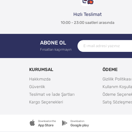
Hızlı Teslimat
10:00 - 23:00 saatleri arasında
ABONE OL
Fırsatları kaçırmayın
KURUMSAL
ÖDEME
Hakkımızda
Gizlilik Politikası
Güvenlik
Kullanım Koşulla
Teslimat ve İade Şartları
Ödeme Seçenek
Kargo Seçenekleri
Satış Sözleşmes
Download on the
Download on
App Store
Google play