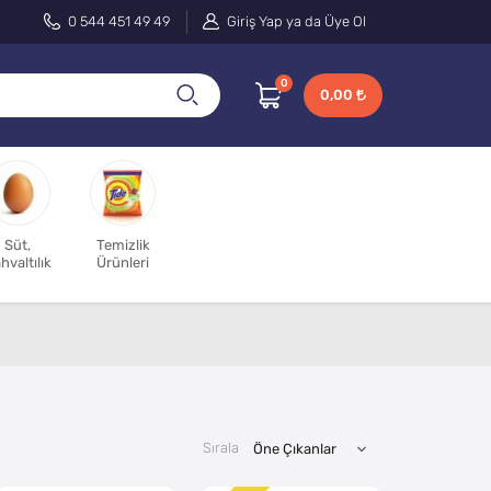
0 544 451 49 49
Giriş Yap ya da Üye Ol
0
0,00
Süt,
Temizlik
hvaltılık
Ürünleri
Sırala