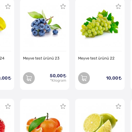
 24
Meyve test ürünü 23
Meyve test ürünü 22
50,00
,00
10,00