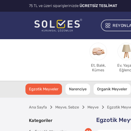
75 TL ve üzeri siparişlerinizde
ÜCRETSİZ TESLİMAT
REYONL
Et, Balık,
Ev, Yaş
Kümes
Eğlen
Egzotik Meyveler
Narenciye
Organik Meyveler
Ana Sayfa
Meyve, Sebze
Meyve
Egzotik Meyv
Egzotik Mey
Kategoriler