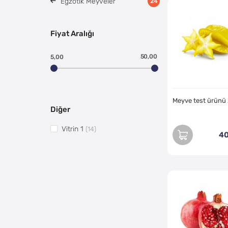
Egzotik Meyveler
24
Fiyat Aralığı
50,00
5,00
Meyve test ürünü
Diğer
Vitrin 1
(14)
40