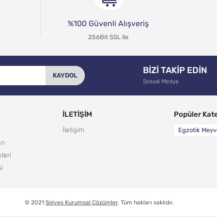
%100 Güvenli Alışveriş
256Bit SSL ile
BİZİ TAKİP EDİN
KAYDOL
Sosyal Medya
İLETİŞİM
Popüler Kate
İletişim
Egzotik Meyv
rı
leri
i
© 2021
Solves Kurumsal Çözümler
. Tüm hakları saklıdır.