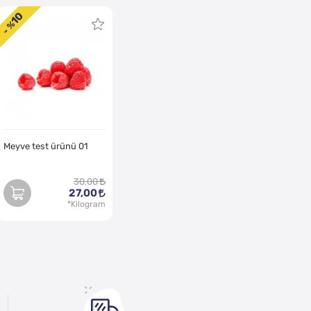
10
- %
Meyve test ürünü 01
30,00
27,00