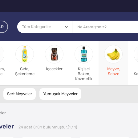
AR
am,
Gıda,
İçecekler
Kişisel
Meyve,
ce
Şekerleme
Bakım,
Sebze
Ka
Kozmetik
Sert Meyveler
Yumuşak Meyveler
eler
veler
24
adet ürün bulunmuştur.
(1 / 1)