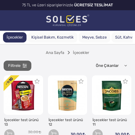
75 TL ve üzeri siparişlerinizde
ÜCRETSİZ TESLİMAT
İçecekler
Kişisel Bakım, Kozmetik
Meyve, Sebze
Süt, Kahvalt
Ana Sayfa
İçecekler
Filtrele
10
- %
İçecekler test ürünü
İçecekler test ürünü
İçecekler test ürünü
13
12
11
30,00
30,00
30,00