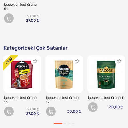
İçecekler test ürünü
01
30,00
27,00
Kategorideki Çok Satanlar
10
- %
İçecekler test ürünü
İçecekler test ürünü
İçecekler test ürünü 11
13
12
30,00
30,00
30,00
27,00