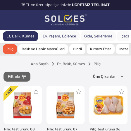
75 TL ve üzeri siparişlerinizde
ÜCRETSİZ TESLİMAT
Et, Balık, Kümes
Ev, Yaşam, Eğlence
Gıda, Şekerleme
İçecek
Piliç
Balık ve Deniz Mahsülleri
Hindi
Kırmızı Etler
Meze
Ana Sayfa
Et, Balık, Kümes
Piliç
Filtrele
15
- %
Piliç test ürünü 08
Piliç test ürünü 07
Piliç test ürünü 06