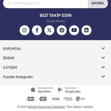
KAYDOL
BİZİ TAKİP EDİN
Sosyal Medya
KURUMSAL
ÖDEME
İLETİŞİM
Popüler Kategoriler
Download on the
Download on
App Store
Google play
© 2021
Solves Kurumsal Çözümler
. Tüm hakları saklıdır.