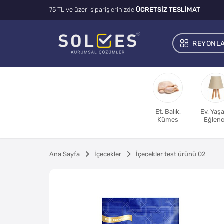
75 TL ve üzeri siparişlerinizde
ÜCRETSİZ TESLİMAT
REYONL
Et, Balık,
Ev, Yaş
Kümes
Eğlen
Ana Sayfa
İçecekler
İçecekler test ürünü 02