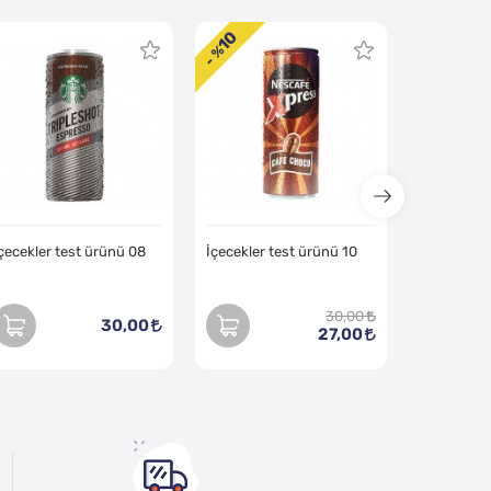
10
- %
çecekler test ürünü 08
İçecekler test ürünü 10
30,00
30,00
27,00