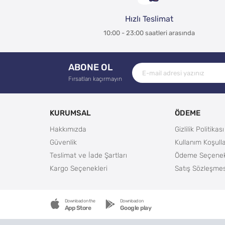
Hızlı Teslimat
10:00 - 23:00 saatleri arasında
ABONE OL
Fırsatları kaçırmayın
KURUMSAL
ÖDEME
Hakkımızda
Gizlilik Politikası
Güvenlik
Kullanım Koşulla
Teslimat ve İade Şartları
Ödeme Seçenek
Kargo Seçenekleri
Satış Sözleşmes
Download on the
Download on
App Store
Google play