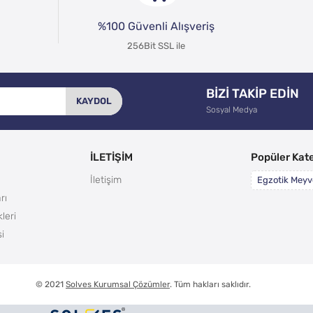
%100 Güvenli Alışveriş
256Bit SSL ile
BİZİ TAKİP EDİN
KAYDOL
Sosyal Medya
İLETİŞİM
Popüler Kate
İletişim
Egzotik Meyv
rı
leri
i
© 2021
Solves Kurumsal Çözümler
. Tüm hakları saklıdır.