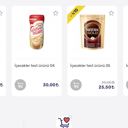
15
- %
İçecekler test ürünü 04
İçecekler test ürünü 05
İ
30,00
30,00
25,50