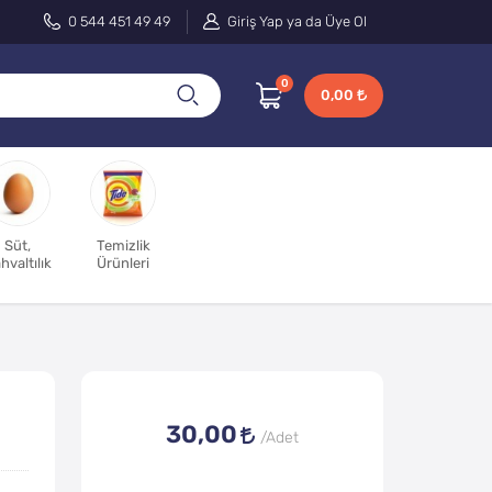
0 544 451 49 49
Giriş Yap ya da Üye Ol
0
0,00
Süt,
Temizlik
hvaltılık
Ürünleri
30,00