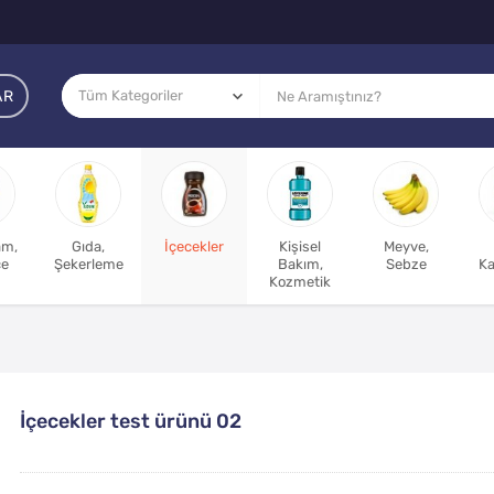
AR
am,
Gıda,
İçecekler
Kişisel
Meyve,
ce
Şekerleme
Bakım,
Sebze
Ka
Kozmetik
İçecekler test ürünü 02