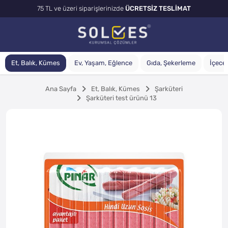
75 TL ve üzeri siparişlerinizde
ÜCRETSİZ TESLİMAT
Et, Balık, Kümes
Ev, Yaşam, Eğlence
Gıda, Şekerleme
İçecek
Ana Sayfa
Et, Balık, Kümes
Şarküteri
Şarküteri test ürünü 13